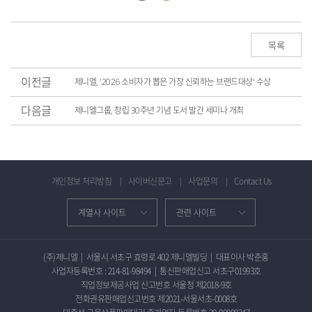
목록
이전글
제니엘, '2026 소비자가 뽑은 가장 신뢰하는 브랜드대상' 수상
다음글
제니엘그룹, 창립 30주년 기념 도서 발간 세미나 개최
개인정보 처리방침
사이버신문고
사업문의
Contact Us
(주)제니엘
|
서울시 서초구 효령로 402 제니엘빌딩
|
대표이사 박춘홍
사업자등록번호 : 214-81-98494
|
통신판매업신고 서초구01993호
직업정보제공사업 신고번호 서울청 제2018-9호
전화권유판매업신고번호 제2021-서울서초-0008호