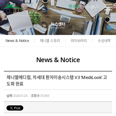
본문바로가기
한국어
English
News & Notice
제니엘 스토리
라이브러리
수상내역
News & Notice
제니엘메디컬, 차세대 환자이송시스템 V3 ‘MediLook’ 고
도화 완료
날짜
2026.01.26
조회수
35,569