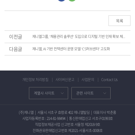
목록
이전글
제니엘그룹, '채용관리 솔루션' 도입으로 디지털 기반 인재 확보 체계 구축
다음글
제니엘, AI 기반 컨택센터 운영 모델 'CS허브센터' 고도화
개인정보 처리방침
사이버신문고
사업문의
Contact Us
(주)제니엘
|
서울시 서초구 효령로 402 제니엘빌딩
|
대표이사 박춘홍
사업자등록번호 : 214-81-98494
|
통신판매업신고 서초구01993호
직업정보제공사업 신고번호 서울청 제2018-9호
전화권유판매업신고번호 제2021-서울서초-0008호