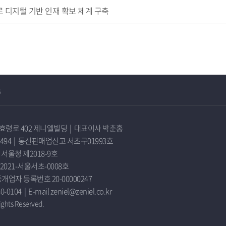
로 디지털 기반 인재 확보 체계 구축
s
효령로 402 제니엘빌딩
|
대표이사 박춘홍
494
|
통신판매업신고 서초구01993호
울청 제2018-9호
21-서울서초-0008호
자 등록번호 20-00000247
80-0104
|
E-mail zeniel@zeniel.co.kr
ghts Reserved.