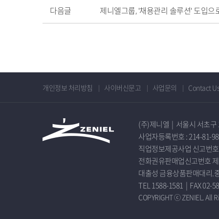
다음글
제니엘그룹, '채용관리 솔루션' 도입으
개인정보 처리방침
사이버신문고
사업문의
Contact U
(주)제니엘
|
서울시 서초구 
사업자등록번호 : 214-81-98
직업정보제공사업 신고번호 서
전화권유판매업신고번호 제20
대출성 금융상품판매대리.중개업
TEL 1588-1581
|
FAX 02-5
COPYRIGHT ⓒ ZENIEL. All Ri