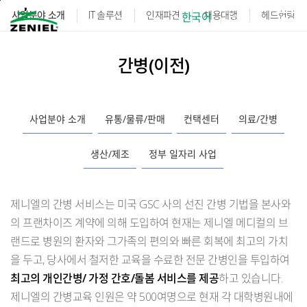
본문바로가기
사업분야 소개
IT 솔루션
인재파견
채용대행
헤드헌팅
한국어
English
간병(이전)
사업분야 소개
유통/물류/판매
컨택센터
의료/간병
생산/제조
정부 일자리 사업
제니엘의 간병 서비스는 미국 GSC 사의 선진 간병 기법을 본사와
의 프랜차이즈 계약에 의해 도입하여 현재는 제니엘 메디컬의 브
랜드로 병원의 환자와 그가족의 편의와 빠른 회복에 최고의 가치
을 두고, 당사에서 철저한 교육을 수료한 전문 간병인을 투입하여
최고의 개인간병/ 가정 간호/돌봄 서비스를 제공
하고 있습니다.
제니엘의 간병교육 인원은 약 500여명으로 현재 각 대학병원내에