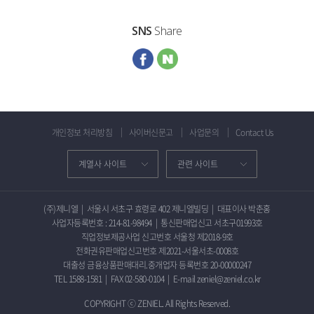
SNS
Share
개인정보 처리방침
사이버신문고
사업문의
Contact Us
(주)제니엘
|
서울시 서초구 효령로 402 제니엘빌딩
|
대표이사 박춘홍
사업자등록번호 : 214-81-98494
|
통신판매업신고 서초구01993호
직업정보제공사업 신고번호 서울청 제2018-9호
전화권유판매업신고번호 제2021-서울서초-0008호
대출성 금융상품판매대리.중개업자 등록번호 20-00000247
TEL 1588-1581
|
FAX 02-580-0104
|
E-mail zeniel@zeniel.co.kr
COPYRIGHT ⓒ ZENIEL. All Rights Reserved.