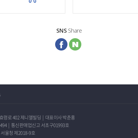
SNS
Share
s
효령로 402 제니엘빌딩
|
대표이사 박춘홍
494
|
통신판매업신고 서초구01993호
울청 제2018-9호