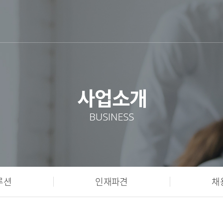
솔루션
인재파견
채