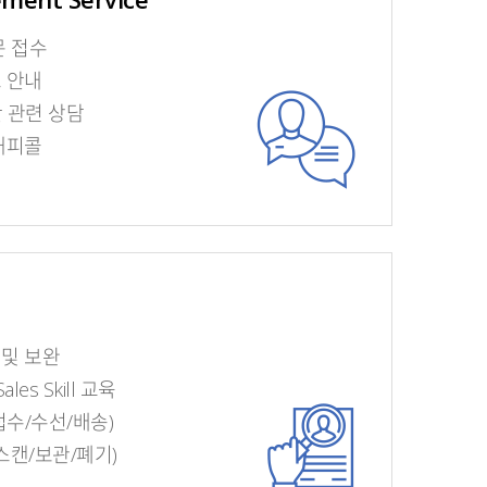
문 접수
 안내
산 관련 상담
해피콜
 및 보완
Sales Skill 교육
 (접수/수선/배송)
스캔/보관/폐기)