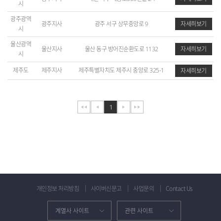
시
64km
광주광역
광주지사
광주 서구 상무중앙로 9
자세히보기
시
울산광역
울산지사
울산 동구 방어진순환도로 1132
자세히보기
시
제주도
제주지사
제주특별자치도 제주시 중앙로 325-1
자세히보기
1
개인정보 처리방침
사이버신문고
사업문의
Contact Us