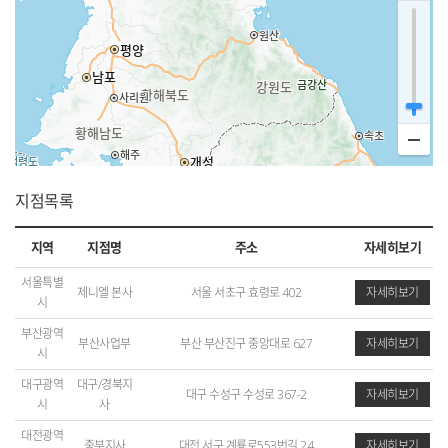
지점목록
지역
지점명
주소
자세히보기
서울특별
제니엘 본사
서울 서초구 효령로 402
자세히보기
시
부산광역
부산사업부
부산 부산진구 중앙대로 627
자세히보기
시
대구광역
대구/경북지
대구 수성구 수성로 367-2
자세히보기
시
사
대전광역
중부지사
대전 서구 계룡로553번길 24
자세히보기