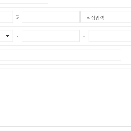
@
-
-