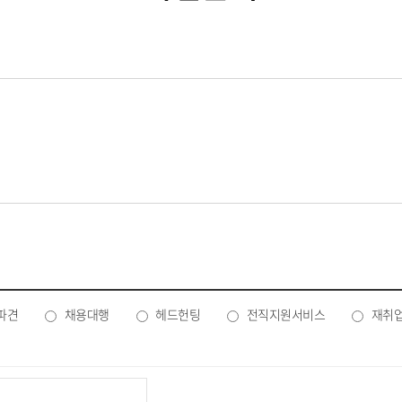
파견
채용대행
헤드헌팅
전직지원서비스
재취
 이용목적 달성 후 파기하는 것을 원칙으로함