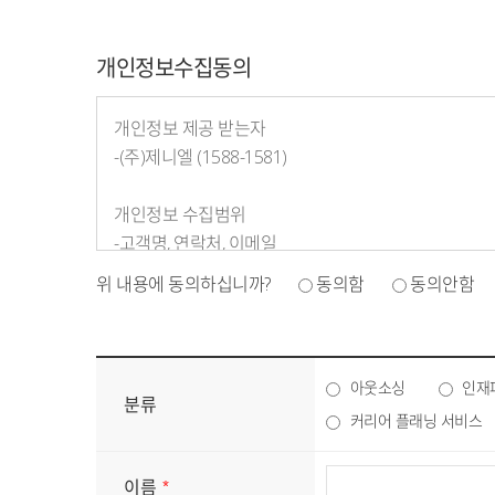
개인정보수집동의
개인정보 제공 받는자
-(주)제니엘 (1588-1581)
개인정보 수집범위
-고객명, 연락처, 이메일
위 내용에 동의하십니까?
동의함
동의안함
개인정보 수집 및 이용목적
-(주)제니엘 홈페이지 문의에 활용 (전화, SMS)
개인정보 보유 및 이용기간
아웃소싱
인재
분류
-개인정보는 수집 및 이용 목적 달성 시까지 보유하며,
커리어 플래닝 서비스
이름