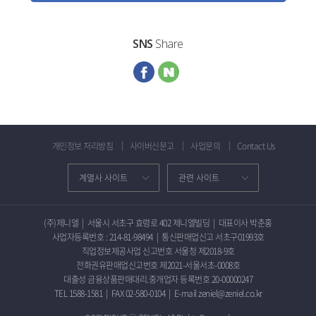
SNS
Share
개인정보 처리방침
사이버신문고
사업문의
Contact Us
(주)제니엘
|
서울시 서초구 효령로 402 제니엘빌딩
|
대표이사 박춘홍
사업자등록번호 : 214-81-98494
|
통신판매업신고 서초구01993호
직업정보제공사업 신고번호 서울청 제2018-9호
전화권유판매업신고번호 제2021-서울서초-0008호
대출성 금융상품판매대리.중개업자 등록번호 20-00000247
TEL 1588-1581
|
FAX 02-580-0104
|
E-mail zeniel@zeniel.co.kr