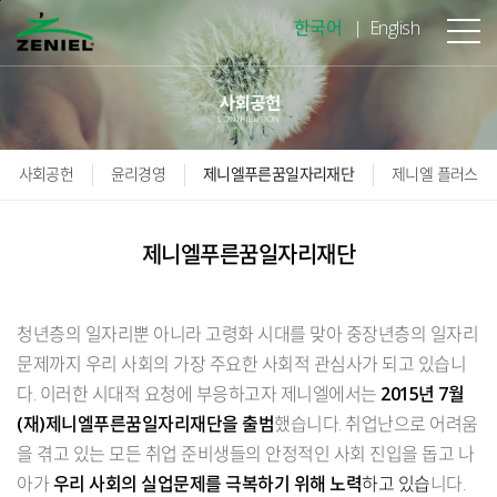
본문바로가기
한국어
English
사회공헌
윤리경영
제니엘푸른꿈일자리재단
제니엘 플러스
제니엘푸른꿈일자리재단
청년층의 일자리뿐 아니라 고령화 시대를 맞아 중장년층의 일자리
문제까지 우리 사회의 가장 주요한 사회적 관심사가 되고 있습니
다. 이러한 시대적 요청에 부응하고자 제니엘에서는
2015년 7월
(재)제니엘푸른꿈일자리재단을 출범
했습니다. 취업난으로 어려움
을 겪고 있는 모든 취업 준비생들의 안정적인 사회 진입을 돕고 나
아가
우리 사회의 실업문제를 극복하기 위해 노력
하고 있습
니다.