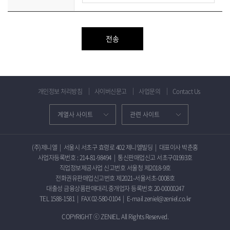
개인정보 처리방침
사이버신문고
사업문의
Contact Us
(주)제니엘
|
서울시 서초구 효령로 402 제니엘빌딩
|
대표이사 박춘홍
사업자등록번호 : 214-81-98494
|
통신판매업신고 서초구01993호
직업정보제공사업 신고번호 서울청 제2018-9호
전화권유판매업신고번호 제2021-서울서초-0008호
대출성 금융상품판매대리.중개업자 등록번호 20-00000247
TEL 1588-1581
|
FAX 02-580-0104
|
E-mail zeniel@zeniel.co.kr
COPYRIGHT ⓒ ZENIEL. All Rights Reserved.